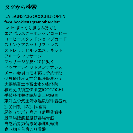
タグから検索
DATSUN320
IGOCOCHI
J2
OPEN
face book
instagram
otherghat
twitter
ぎっくり腰
もみほぐし
エスパルス
クーポン
ケア
コーヒー
コーヒースタンド
ショップカード
スキンケア
スッキリ
ストレス
ストレッチ
セルフエステ
ネット
フルーツ
マッサージ
マッサージが夏バテに効く
マッサージベット
メンテナンス
メール会員
ヨモギ蒸し
予約
予防
伊豆
優勝
冷え性
台風
呼吸
夏バテ
大腰筋
富士市
富士市の整体院
寝違え
快復堂
快復堂IGOCOCHI
手技
整体
整体院
新富士駅
映画
東洋医学
気圧
清水
温泉
珈琲
畳
疲れ
疲労回復
目の疲れ
睡眠
経絡（ツボ）
肩こり
肩甲骨
背中
腰痛
腸腰筋
腸腰筋群
腸骨筋
自然治癒力
蒲原
足湯
運動
頭痛
食べ物
首
首肩こり
骨盤