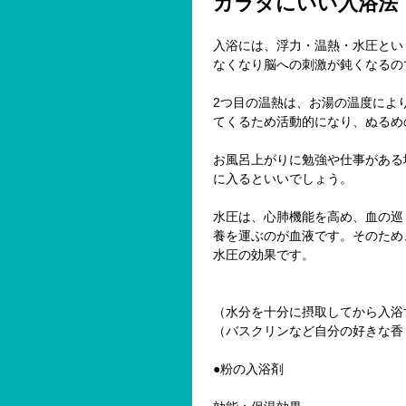
カラダにいい入浴法
入浴には、浮力・温熱・水圧とい
なくなり脳への刺激が鈍くなるの
2つ目の温熱は、お湯の温度によ
てくるため活動的になり、ぬるめ
お風呂上がりに勉強や仕事がある
に入るといいでしょう。
水圧は、心肺機能を高め、血の巡
養を運ぶのが血液です。そのため
水圧の効果です。
（水分を十分に摂取してから入浴
（バスクリンなど自分の好きな香
●粉の入浴剤