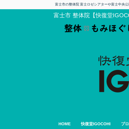
富士市の整体院 富士ロゼシアターや富士中央公
富士市 整体院【快復堂IGOC
HOME
快復堂IGOCOHI
プロ