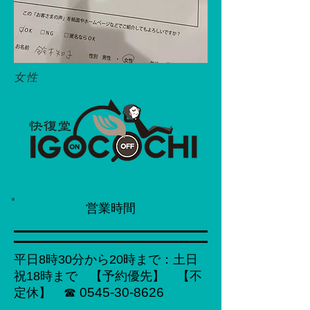
​女性
営業時間
平日8時30分から20時まで：土日
祝18時まで 【予約優先】 【不
0545-30-8626
定休】 ☎