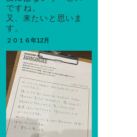
ですね。
​又、来たいと思いま
す。
２０１６年12月