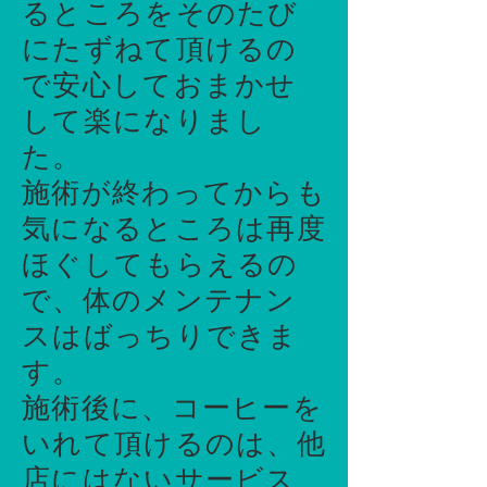
るところをそのたび
にたずねて頂けるの
で安心しておまかせ
して楽になりまし
た。
施術が終わってからも
気になるところは再度
ほぐしてもらえるの
で、体のメンテナン
スはばっちりできま
す。
施術後に、コーヒーを
いれて頂けるのは、他
店にはないサービス