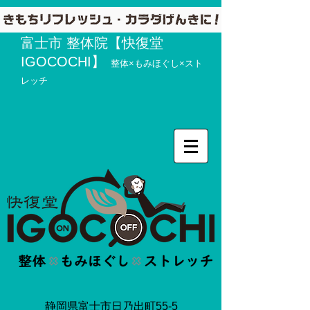
富士市 整体院【快復堂
IGOCOCHI】
整体×もみほぐし×スト
レッチ
静岡県富士市日乃出町55-5