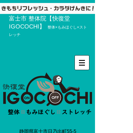
富士市 整体院【快復堂
IGOCOCHI】
整体×もみほぐし×スト
レッチ
静岡県富士市日乃出町55-5