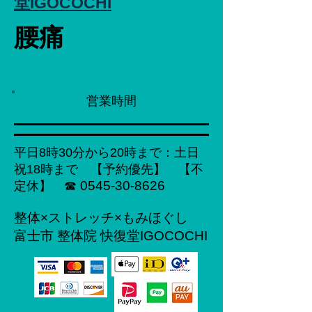
堂IGOCOCHI
腰痛
営業時間
平日8時30分から20時まで：土日
祝18時まで 【予約優先】 【不
0545-30-8626
定休】 ☎
​整体×ストレッチ×もみほぐし
富士市 整体院 快復堂IGOCOCHI