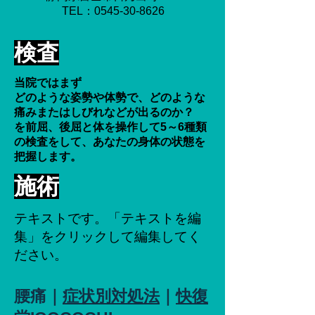
​TEL：0545-30-8626
検査
当院ではまず
どのような姿勢や体勢で、どのような
痛みまたはしびれなどが出るのか？
を前屈、後屈と体を操作して5～6種類
の検査をして、あなたの身体の状態を
把握します。
施術
テキストです。「テキストを編
集」をクリックして編集してく
ださい。
腰痛｜
症状別対処法
｜
快復