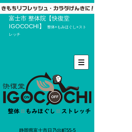
富士市 整体院【快復堂
IGOCOCHI】
整体×もみほぐし×スト
レッチ
静岡県富士市日乃出町55-5