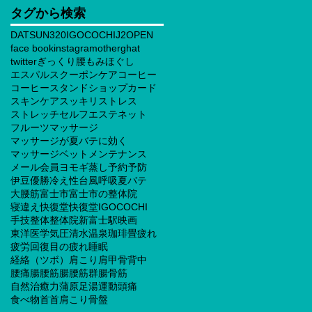
タグから検索
DATSUN320
IGOCOCHI
J2
OPEN
face book
instagram
otherghat
twitter
ぎっくり腰
もみほぐし
エスパルス
クーポン
ケア
コーヒー
コーヒースタンド
ショップカード
スキンケア
スッキリ
ストレス
ストレッチ
セルフエステ
ネット
フルーツ
マッサージ
マッサージが夏バテに効く
マッサージベット
メンテナンス
メール会員
ヨモギ蒸し
予約
予防
伊豆
優勝
冷え性
台風
呼吸
夏バテ
大腰筋
富士市
富士市の整体院
寝違え
快復堂
快復堂IGOCOCHI
手技
整体
整体院
新富士駅
映画
東洋医学
気圧
清水
温泉
珈琲
畳
疲れ
疲労回復
目の疲れ
睡眠
経絡（ツボ）
肩こり
肩甲骨
背中
腰痛
腸腰筋
腸腰筋群
腸骨筋
自然治癒力
蒲原
足湯
運動
頭痛
食べ物
首
首肩こり
骨盤