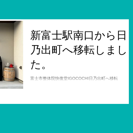
新富士駅南口から日
乃出町へ移転しまし
た。
富士市整体院快復堂IGOCOCHI日乃出町へ移転