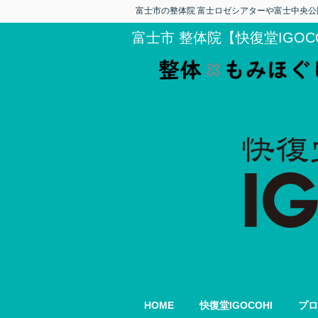
富士市の整体院 富士ロゼシアターや富士中央公
富士市 整体院【快復堂IGOC
HOME
快復堂IGOCOHI
プロ