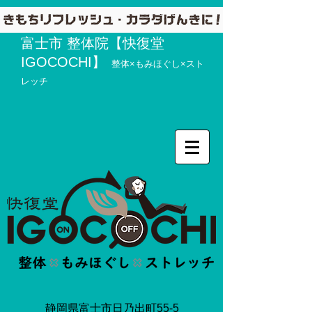
富士市 整体院【快復堂
IGOCOCHI】
整体×もみほぐし×スト
レッチ
静岡県富士市日乃出町55-5