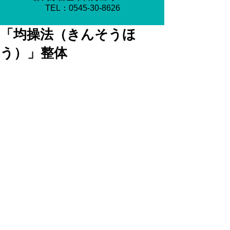
​TEL：0545-30-8626
「均操法（きんそうほ
う）」整体