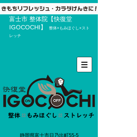
富士市 整体院【快復堂
IGOCOCHI】
整体×もみほぐし×スト
レッチ
静岡県富士市日乃出町55-5