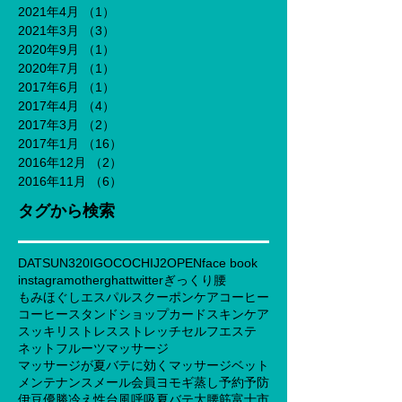
2021年4月
（1）
1件の記事
2021年3月
（3）
3件の記事
2020年9月
（1）
1件の記事
2020年7月
（1）
1件の記事
2017年6月
（1）
1件の記事
2017年4月
（4）
4件の記事
2017年3月
（2）
2件の記事
2017年1月
（16）
16件の記事
2016年12月
（2）
2件の記事
2016年11月
（6）
6件の記事
タグから検索
DATSUN320
IGOCOCHI
J2
OPEN
face book
instagram
otherghat
twitter
ぎっくり腰
もみほぐし
エスパルス
クーポン
ケア
コーヒー
コーヒースタンド
ショップカード
スキンケア
スッキリ
ストレス
ストレッチ
セルフエステ
ネット
フルーツ
マッサージ
マッサージが夏バテに効く
マッサージベット
メンテナンス
メール会員
ヨモギ蒸し
予約
予防
伊豆
優勝
冷え性
台風
呼吸
夏バテ
大腰筋
富士市