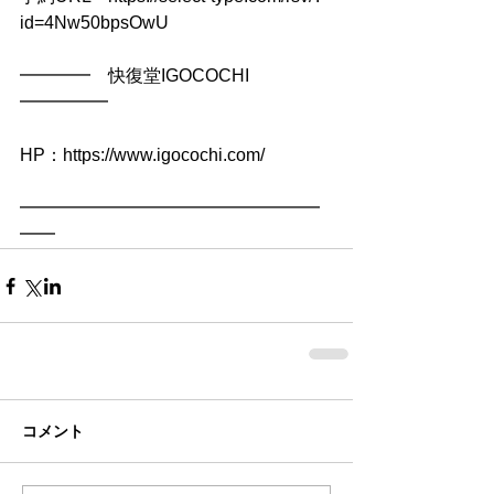
id=4Nw50bpsOwU
━━━━　快復堂IGOCOCHI　
━━━━━
HP：https://www.igocochi.com/
━━━━━━━━━━━━━━━━━
━━
コメント