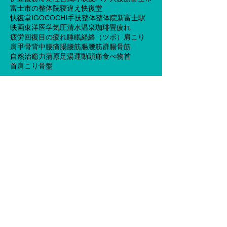
富士市の整体院
寝違え
快復堂
快復堂IGOCOCHI
手技
整体
整体院
新富士駅
映画
東洋医学
気圧
清水
温泉
珈琲
畳
疲れ
疲労回復
目の疲れ
睡眠
経絡（ツボ）
肩こり
肩甲骨
背中
腰痛
腸腰筋
腸腰筋群
腸骨筋
自然治癒力
蒲原
足湯
運動
頭痛
食べ物
首
首肩こり
骨盤
ソーシャルメディ
ア
営業時間
平日8時30分から20時まで：土日
祝18時まで 【予約優先】 【不
0545-30-8626
定休】 ☎