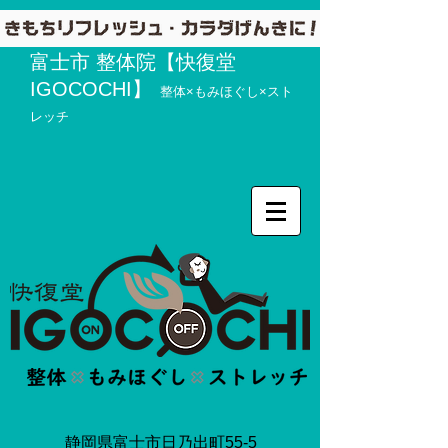
富士市 整体院【快復堂
IGOCOCHI】
整体×もみほぐし×スト
レッチ
静岡県富士市日乃出町55-5