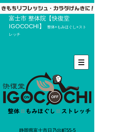
富士市 整体院【快復堂
IGOCOCHI】
整体×もみほぐし×スト
レッチ
静岡県富士市日乃出町55-5