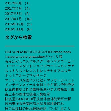
2017年6月
（1）
1件の記事
2017年4月
（4）
4件の記事
2017年3月
（2）
2件の記事
2017年1月
（16）
16件の記事
2016年12月
（2）
2件の記事
2016年11月
（6）
6件の記事
タグから検索
DATSUN320
IGOCOCHI
J2
OPEN
face book
instagram
otherghat
twitter
ぎっくり腰
もみほぐし
エスパルス
クーポン
ケア
コーヒー
コーヒースタンド
ショップカード
スキンケア
スッキリ
ストレス
ストレッチ
セルフエステ
ネット
フルーツ
マッサージ
マッサージが夏バテに効く
マッサージベット
メンテナンス
メール会員
ヨモギ蒸し
予約
予防
伊豆
優勝
冷え性
台風
呼吸
夏バテ
大腰筋
富士市
富士市の整体院
寝違え
快復堂
快復堂IGOCOCHI
手技
整体
整体院
新富士駅
映画
東洋医学
気圧
清水
温泉
珈琲
畳
疲れ
疲労回復
目の疲れ
睡眠
経絡（ツボ）
肩こり