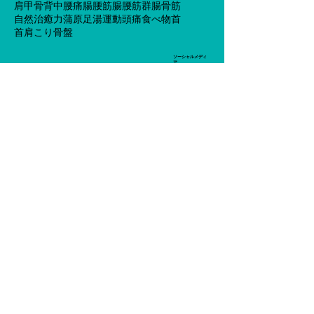
肩甲骨
背中
腰痛
腸腰筋
腸腰筋群
腸骨筋
自然治癒力
蒲原
足湯
運動
頭痛
食べ物
首
首肩こり
骨盤
ソーシャルメディ
ア
営業時間
平日8時30分から20時まで：土日
祝18時まで 【予約優先】 【不
0545-30-8626
定休】 ☎
​整体×ストレッチ×もみほぐし
富士市 整体院 快復堂IGOCOCHI